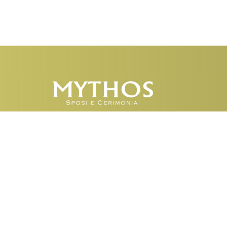
Corso Cavour, 29 – 24
Barletta (Barletta, Andria, Trani)
Tel: 0883.348373 - 351.2269223
Mob. 329.3760280 – 328.3581697
P.Iva 08313550728
Privacy Policy