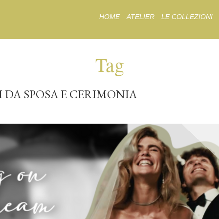
Skip
HOME
ATELIER
LE COLLEZIONI
to
content
Tag
I DA SPOSA E CERIMONIA