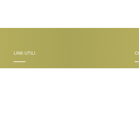
LINK UTILI
C
Atelier
Ab
Contatti
Ab
Ab