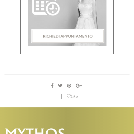
|
Like