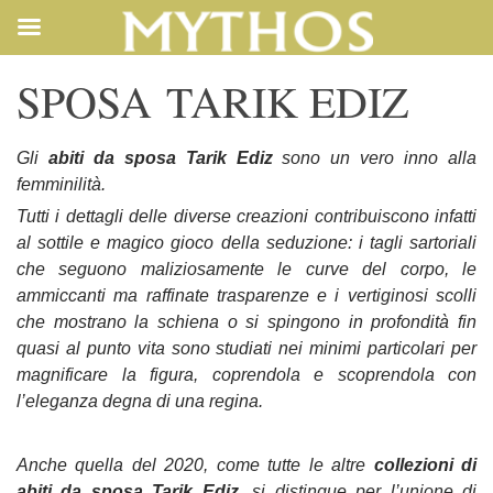
ABITI DA
SPOSA
TARIK EDIZ
Gli
abiti da sposa Tarik Ediz
sono un vero inno alla
femminilità.
Tutti i dettagli delle diverse creazioni contribuiscono infatti
al sottile e magico gioco della seduzione: i tagli sartoriali
che seguono maliziosamente le curve del corpo, le
ammiccanti ma raffinate trasparenze e i vertiginosi scolli
che mostrano la schiena o si spingono in profondità fin
quasi al punto vita sono studiati nei minimi particolari per
magnificare la figura, coprendola e scoprendola con
l’eleganza degna di una regina.
Anche quella del 2020, come tutte le altre
collezioni di
abiti da sposa Tarik Ediz
, si distingue per l’unione di