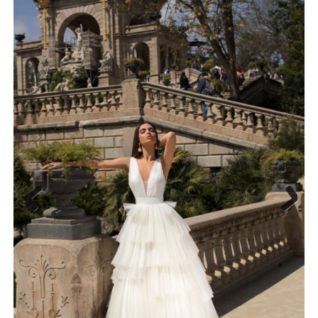
Previ
Next
ous