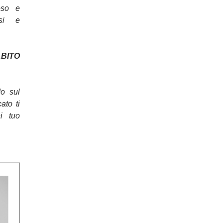
oso e
osi e
ITO
do sul
cato ti
ei tuo