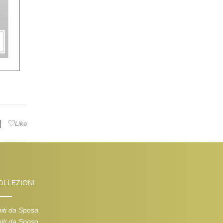
|
Like
OLLEZIONI
iti da Sposa
iti da Sposo