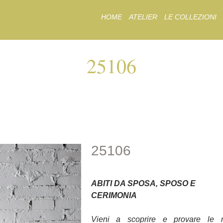
Skip
HOME
ATELIER
LE COLLEZIONI
to
content
25106
25106
25106
ABITI DA SPOSA, SPOSO E
CERIMONIA
Vieni a scoprire e provare le 