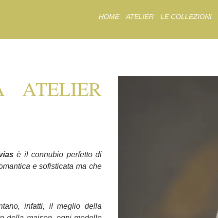
Skip
HOME
ATELIER
LE COLLEZIONI
to
content
A ATELIER
vias
è il connubio perfetto di
omantica e sofisticata ma che
ano, infatti, il meglio della
re della maison, ogni modello