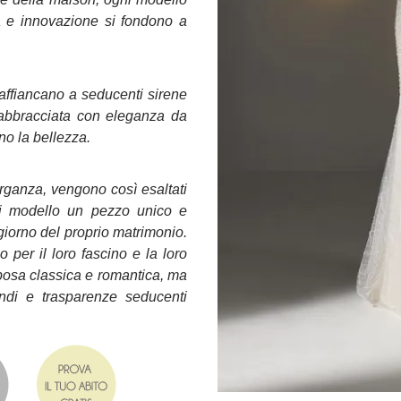
a e innovazione si fondono a
i affiancano a seducenti sirene
 abbracciata con eleganza da
no la bellezza.
l’organza, vengono così esaltati
i modello un pezzo unico e
 giorno del proprio matrimonio.
per il loro fascino e la loro
posa classica e romantica, ma
ndi e trasparenze seducenti