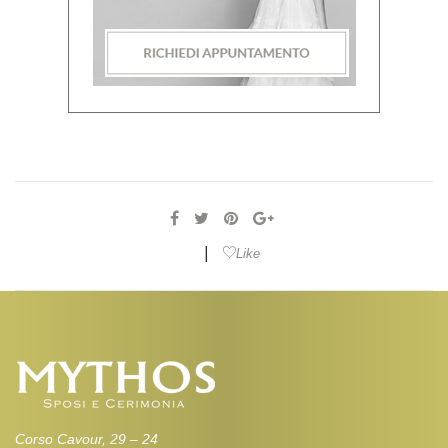
|
Like
Corso Cavour, 29 – 24