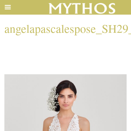
angelapascalespose_SH2
ANGELAPASCALES