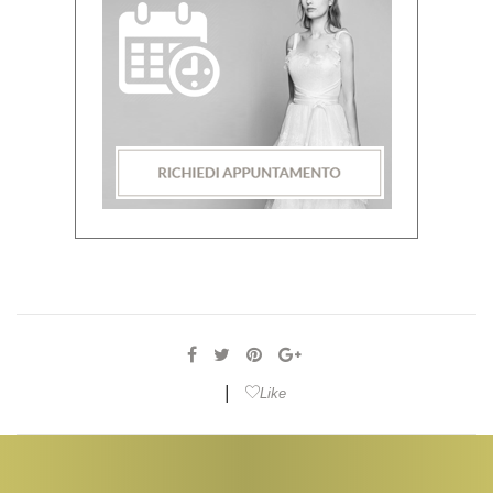
|
Like