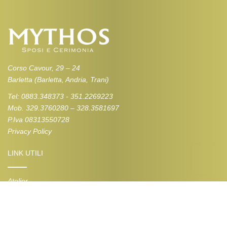
Corso Cavour, 29 – 24
Barletta (Barletta, Andria, Trani)
Tel: 0883.348373 - 351.2269223
Mob. 329.3760280 – 328.3581697
P.Iva 08313550728
Privacy Policy
LINK UTILI
Atelier
Contatti
COLLEZIONI