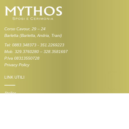
Corso Cavour, 29 – 24
Barletta (Barletta, Andria, Trani)
Tel: 0883.348373 - 351.2269223
Mob. 329.3760280 – 328.3581697
P.Iva 08313550728
Privacy Policy
LINK UTILI
Atelier
Contatti
COLLEZIONI
Abiti da Sposa