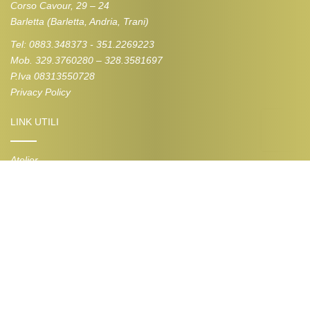
Corso Cavour, 29 – 24
Barletta (Barletta, Andria, Trani)
Tel: 0883.348373 - 351.2269223
Mob. 329.3760280 – 328.3581697
P.Iva 08313550728
Privacy Policy
LINK UTILI
Atelier
Contatti
COLLEZIONI
Abiti da Sposa
Abiti da Sposo
Abiti da Cerimonia