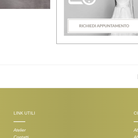
LINK UTILI
C
Atelier
Ab
Contatti
Ab