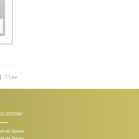
|
Like
OLLEZIONI
iti da Sposa
iti da Sposo