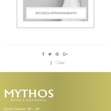
|
Like
Corso Cavour, 29 – 24