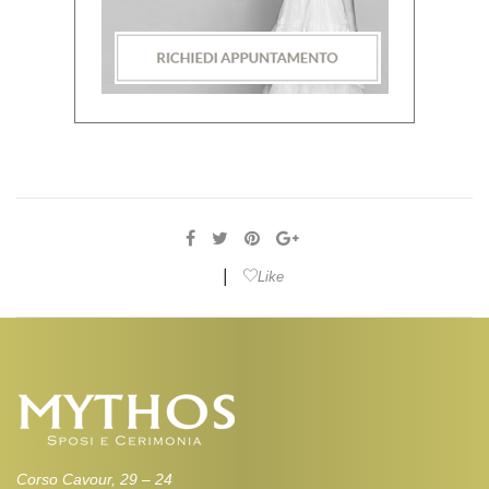
|
Like
Corso Cavour, 29 – 24