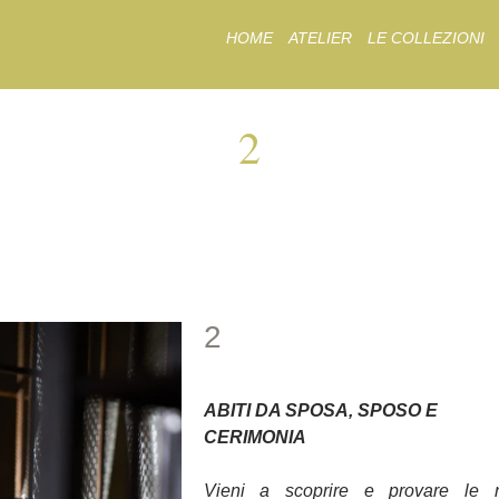
Skip
HOME
ATELIER
LE COLLEZIONI
to
content
2
2
2
ABITI DA SPOSA, SPOSO E
CERIMONIA
Vieni a scoprire e provare le 