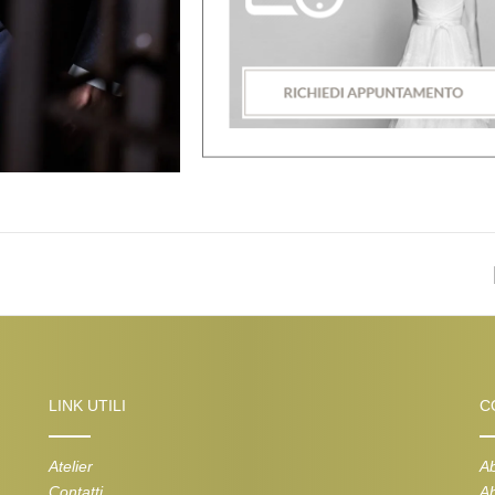
LINK UTILI
C
Atelier
Ab
Contatti
Ab