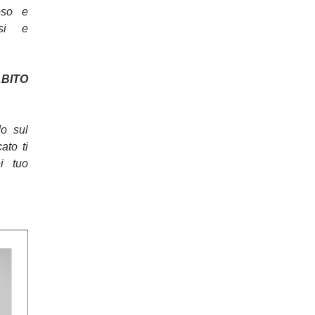
oso e
osi e
ITO
do sul
cato ti
ei tuo