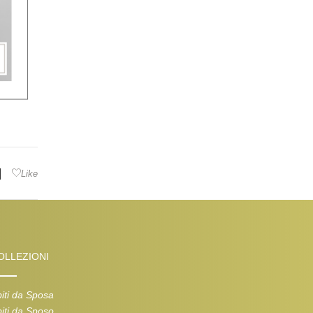
|
Like
OLLEZIONI
iti da Sposa
iti da Sposo