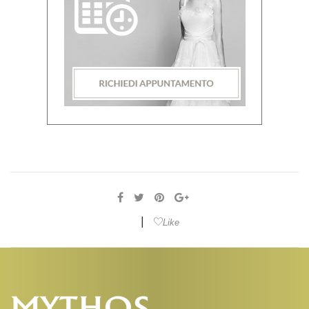
|
Like