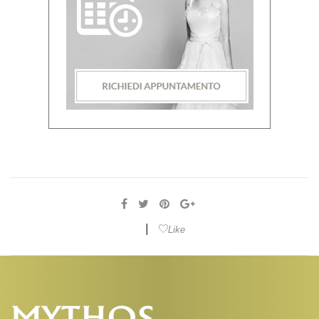
|
Like