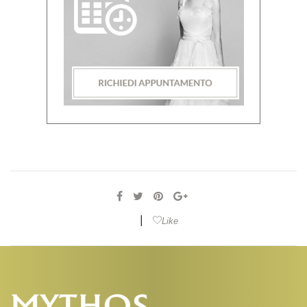
|
Like