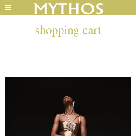
shopping cart
10