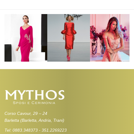
Corso Cavour, 29 – 24
Barletta (Barletta, Andria, Trani)
Tel: 0883.348373 - 351.2269223