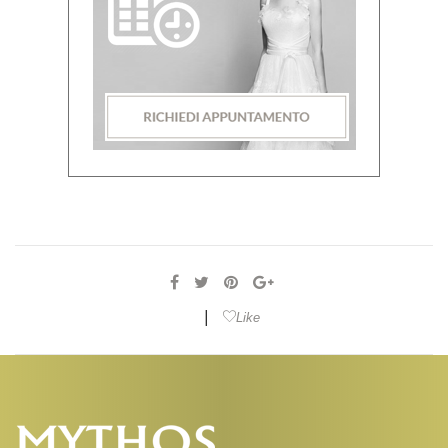
|
Like