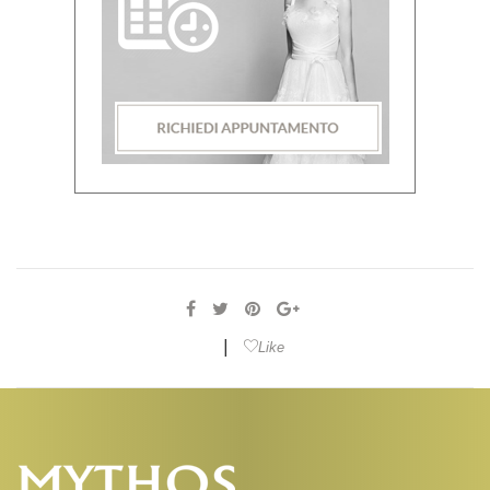
|
Like