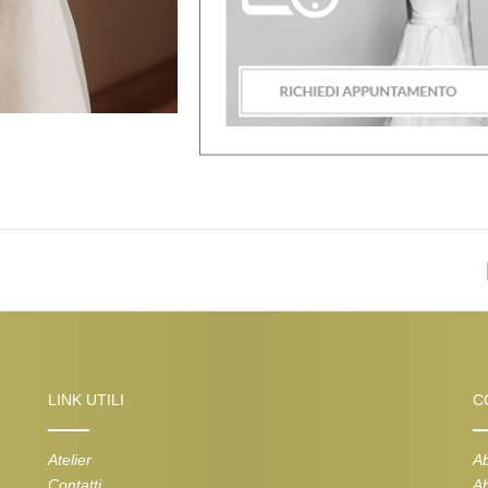
LINK UTILI
C
Atelier
Ab
Contatti
Ab