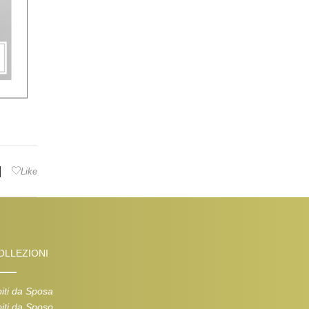
|
Like
OLLEZIONI
iti da Sposa
iti da Sposo