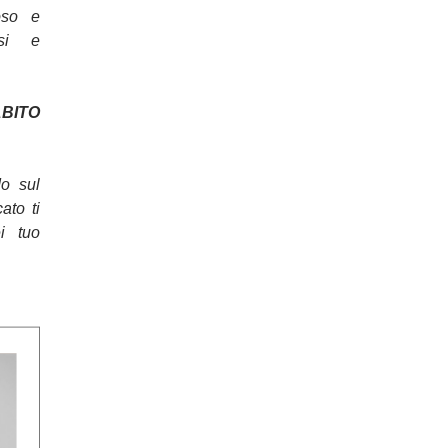
oso e
osi e
ITO
do sul
cato ti
ei tuo