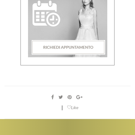
|
Like