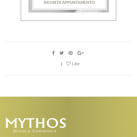
Like
|