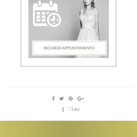
|
Like