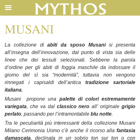
ABITI DA SPOSO
MUSANI
La collezione di
abiti da sposo Musani
si presenta
all’insegna dell’innovazione, dal punto di vista sia delle
linee che dei tessuti selezionati. Sebbene la parola
d’ordine per gli abiti di foggia maschile da indossare il
giorno del sì sia “modernità”, tuttavia non vengono
rinnegati i capisaldi dell’antica
tradizione sartoriale
italiana
.
Musani propone una
palette di colori estremamente
variegata
, che va dal
classico nero
all’ originale
grigio
perlato
, passando per l’intramontabile
blu notte
.
Tra le peculiarità più interessanti della collezione Musani
Milano Cerimonia Uomo c’è anche il ricorso alla
fantasia
damascata
, declinata in un sobrio ton sur ton o con