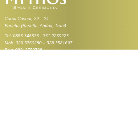
Corso Cavour, 29 – 24
Barletta (Barletta, Andria, Trani)
Tel: 0883.348373 - 351.2269223
Mob. 329.3760280 – 328.3581697
P.Iva 08313550728
Privacy Policy
LINK UTILI
Atelier
Contatti
COLLEZIONI
Abiti da Sposa
Abiti da Sposo