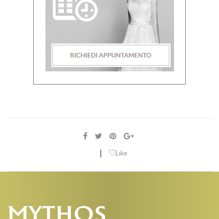
|
Like