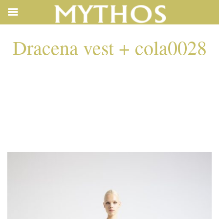
Dracena vest + cola0028
DRACENA VEST +
COLA0028