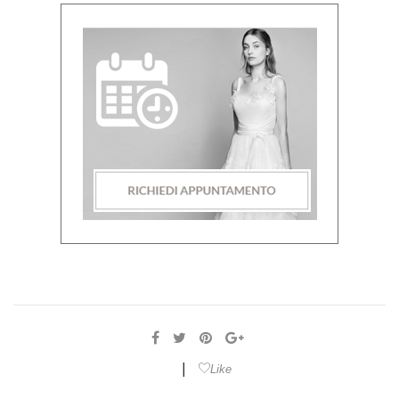
|
Like