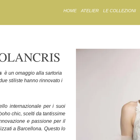
Skip
HOME
ATELIER
LE COLLEZIONI
to
content
YOLANCRIS
is
è un omaggio alla sartoria
due stiliste hanno rinnovato i
llo internazionale per i suoi
boho chic, scelti da tantissime
innovazione e passione per il
lizzati a Barcellona. Questo lo