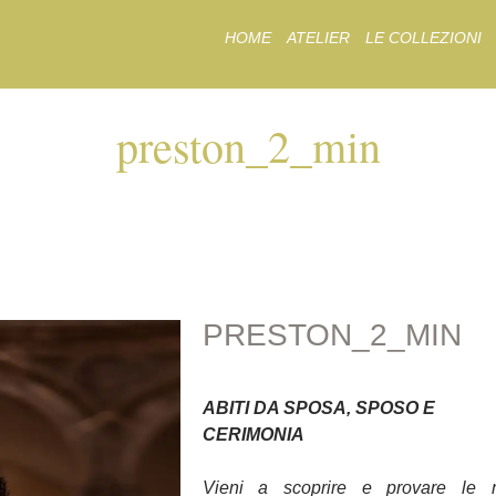
Skip
HOME
ATELIER
LE COLLEZIONI
to
content
preston_2_min
PRESTON_2_MIN
PRESTON_2_MIN
ABITI DA SPOSA, SPOSO E
CERIMONIA
Vieni a scoprire e provare le 