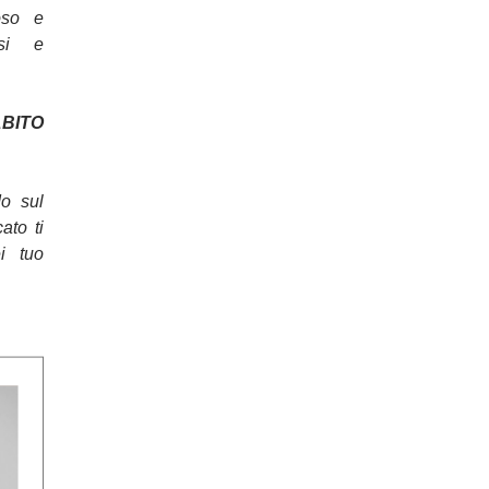
oso e
osi e
ITO
do sul
cato ti
ei tuo