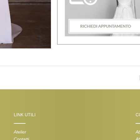
LINK UTILI
C
Atelier
Ab
Contatti
Ab