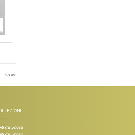
|
Like
OLLEZIONI
iti da Sposa
iti da Sposo