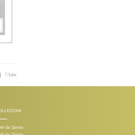
|
Like
OLLEZIONI
iti da Sposa
iti da Sposo