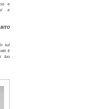
oso e
osi e
ITO
do sul
cato ti
ei tuo