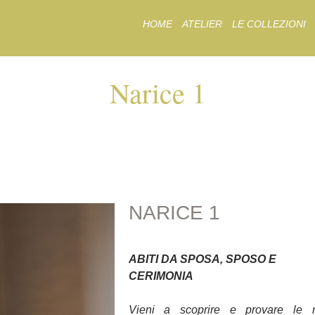
Skip
HOME
ATELIER
LE COLLEZIONI
to
content
Narice 1
NARICE 1
NARICE 1
ABITI DA SPOSA, SPOSO E
CERIMONIA
Vieni a scoprire e provare le 