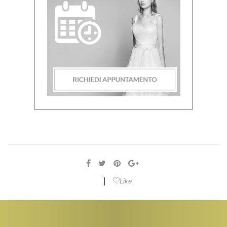
|
Like