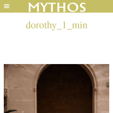
dorothy_1_min
DOROTHY_1_MIN