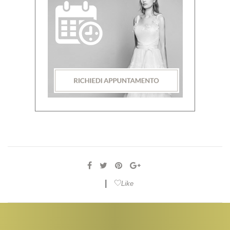
|
Like