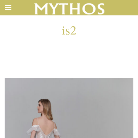
is2
IS2