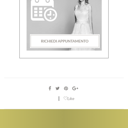
|
Like