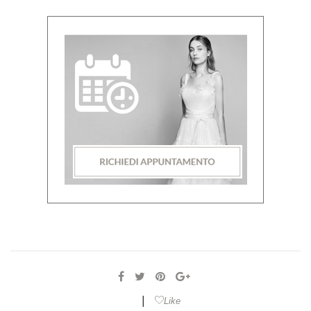
|
Like