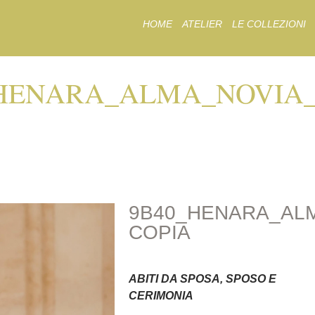
Skip
HOME
ATELIER
LE COLLEZIONI
to
content
HENARA_ALMA_NOVIA_2
NARA_ALMA_NOVIA
9B40_HENARA_ALM
COPIA
ABITI DA SPOSA, SPOSO E
CERIMONIA