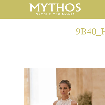
9B40_
9B40_HE