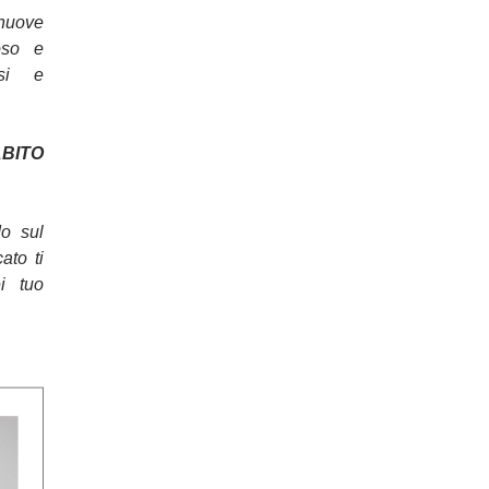
nuove
oso e
osi e
ITO
do sul
cato ti
ei tuo