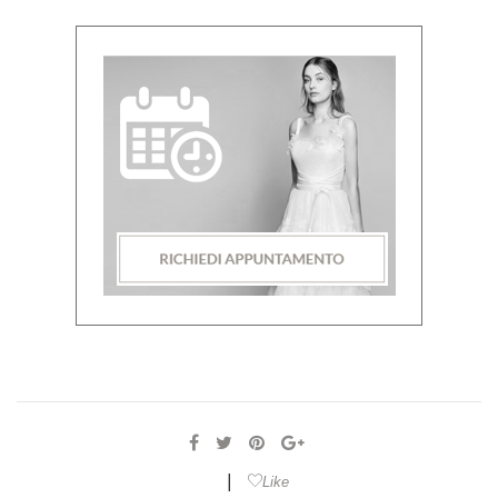
|
Like