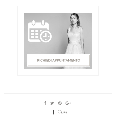
|
Like