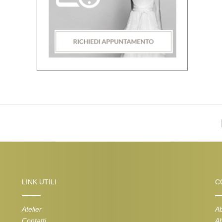
LINK UTILI
C
Atelier
Ab
Contatti
Ab