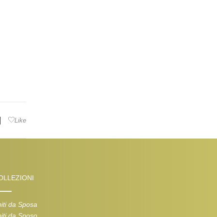
|
Like
OLLEZIONI
iti da Sposa
iti da Sposo