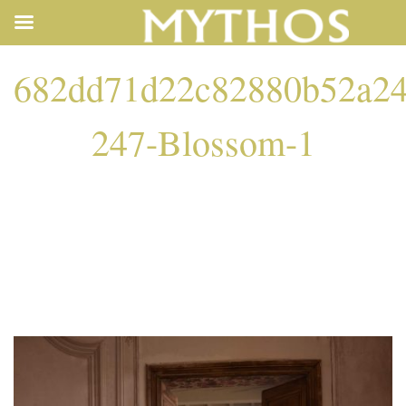
682dd71d22c82880b52a24
247-Blossom-1
682DD71D22C82880
247-BLOSSOM-1