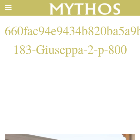
660fac94e9434b820ba5a9b
183-Giuseppa-2-p-800
660FAC94E9434B82
183-GIUSEPPA-2-P-
800