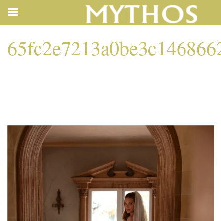
65fc2e7213a0be3c14686
65FC2E7213A0BE3C1