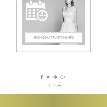
|
Like