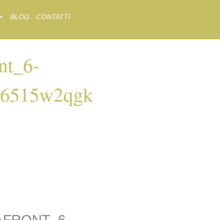
BLOG
CONTATTI
nt_6-
p6515w2qgk
_AFRONT_6-
LKH0LP6515W2QGK
AFRONT_6-