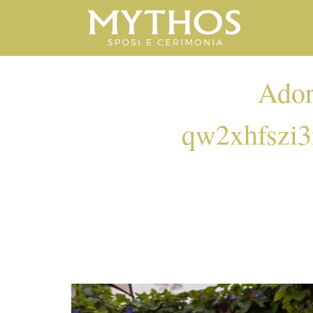
Ador
qw2xhfszi
ADORIOUS-
QW2XHFSZI3M