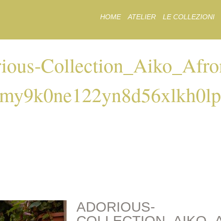
Skip
HOME
ATELIER
LE COLLEZIONI
to
content
ious-Collection_Aiko_Afro
3my9k0ne122yn8d56xlkh0l
COLLECTION_AIKO
Y9K0NE122YN8D56X
ADORIOUS-
COLLECTION_AIKO_