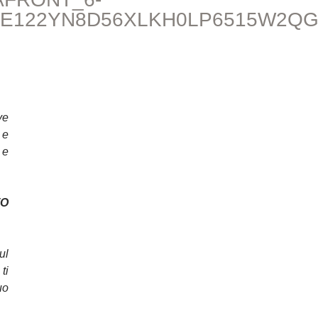
E122YN8D56XLKH0LP6515W2Q
ve
 e
 e
O
ul
ti
uo