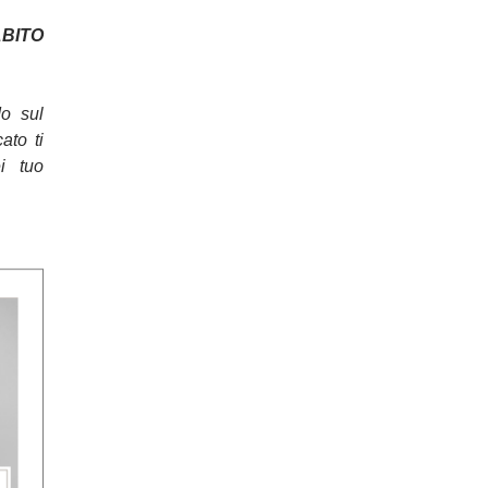
ITO
do sul
cato ti
ei tuo