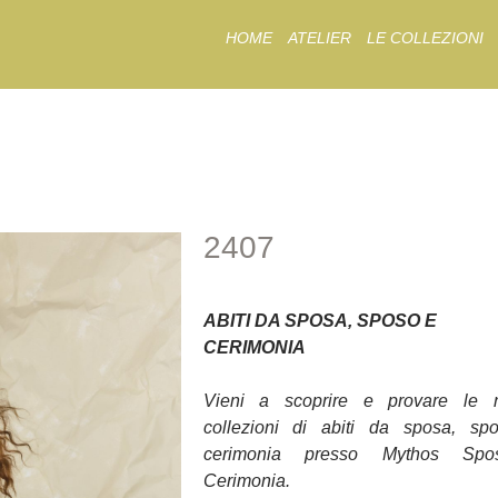
Skip
HOME
ATELIER
LE COLLEZIONI
to
content
2407
2407
ABITI DA SPOSA, SPOSO E
CERIMONIA
Vieni a scoprire e provare le 
collezioni di abiti da sposa, sp
cerimonia presso Mythos Sp
Cerimonia.