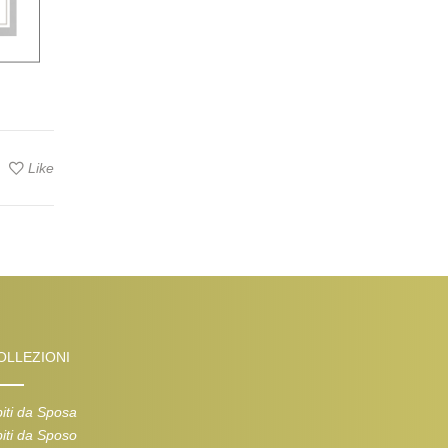
Like
OLLEZIONI
iti da Sposa
iti da Sposo