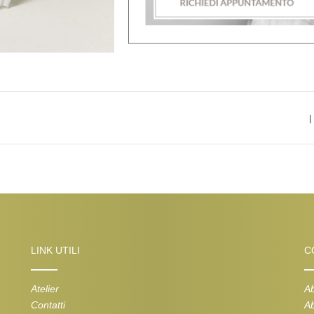
|
LINK UTILI
C
Atelier
Ab
Contatti
Ab