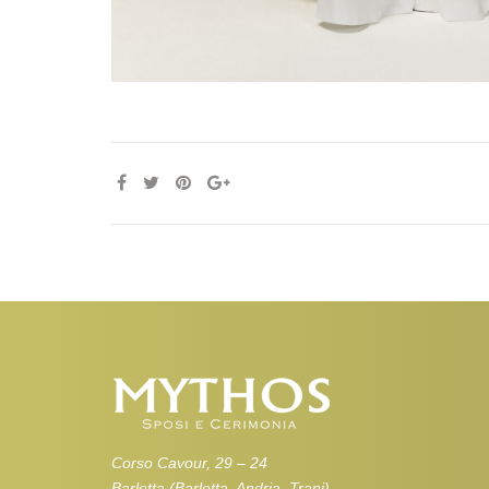
Corso Cavour, 29 – 24
Barletta (Barletta, Andria, Trani)