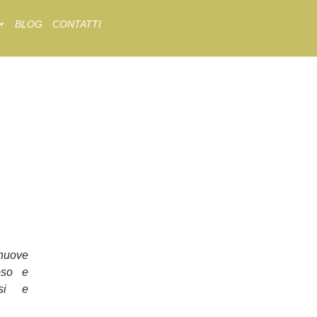
BLOG
CONTATTI
nuove
oso e
osi e