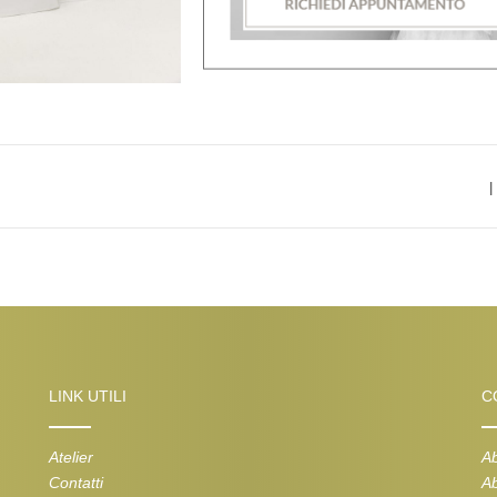
|
LINK UTILI
C
Atelier
Ab
Contatti
Ab