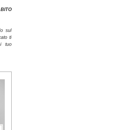
ITO
do sul
cato ti
ei tuo