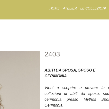
Skip
HOME
ATELIER
LE COLLEZIONI
to
content
2403
2403
ABITI DA SPOSA, SPOSO E
CERIMONIA
Vieni a scoprire e provare le 
collezioni di abiti da sposa, sp
cerimonia presso Mythos Sp
Cerimonia.