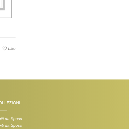
Like
OLLEZIONI
iti da Sposa
iti da Sposo