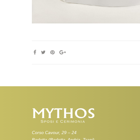
Corso Cavour, 29 – 24
Barletta (Barletta, Andria, Trani)