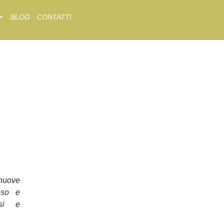
BLOG
CONTATTI
nuove
oso e
osi e