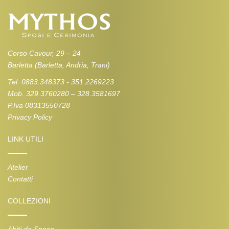
Corso Cavour, 29 – 24
Barletta (Barletta, Andria, Trani)
Tel: 0883.348373 - 351.2269223
Mob. 329.3760280 – 328.3581697
P.Iva 08313550728
Privacy Policy
LINK UTILI
Atelier
Contatti
COLLEZIONI
Abiti da Sposa