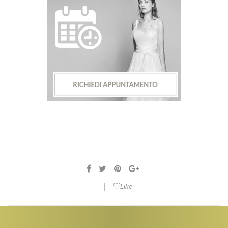
|
Like