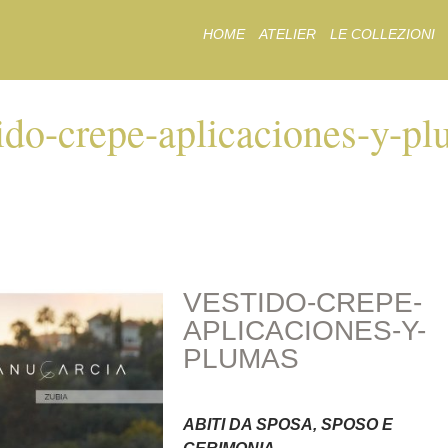
Skip
HOME
ATELIER
LE COLLEZIONI
to
content
ido-crepe-aplicaciones-y-p
REPE-APLICACIONE
VESTIDO-CREPE-
APLICACIONES-Y-
PLUMAS
ABITI DA SPOSA, SPOSO E