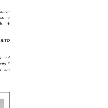
nuove
oso e
osi e
ITO
do sul
cato ti
ei tuo