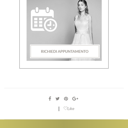
|
Like