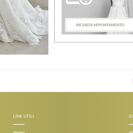
LINK UTILI
C
Atelier
Ab