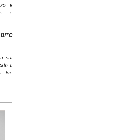
oso e
osi e
ITO
do sul
cato ti
ei tuo