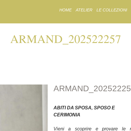
Skip
HOME
ATELIER
LE COLLEZIONI
to
content
ARMAND_202522257
ARMAND_20252225
ARMAND_20252225
ABITI DA SPOSA, SPOSO E
CERIMONIA
Vieni a scoprire e provare le 