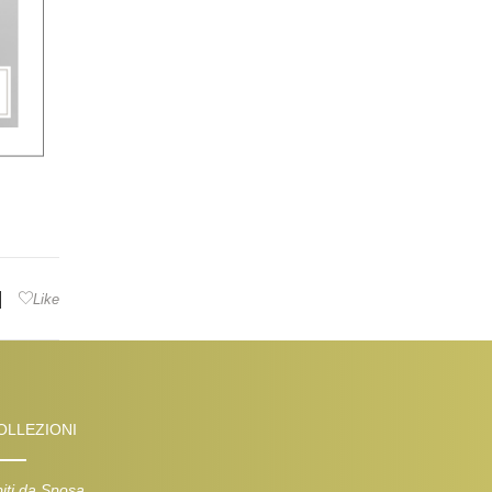
|
Like
OLLEZIONI
iti da Sposa