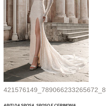
421576149_789066233265672_
ABITI DA SPOSA, SPOSO E CERIMONIA