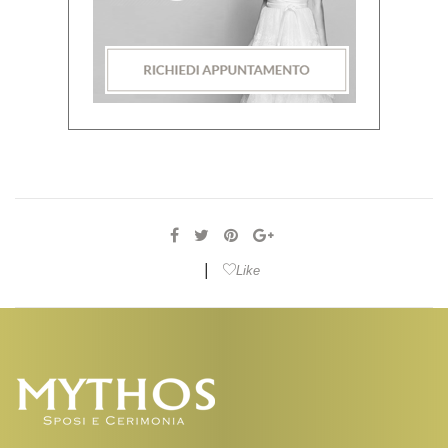
|
Like